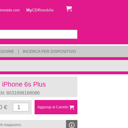
My
CDRmobile
drmobile.com
EGORIE
RICERCA PER DISPOSITIVO
e iPhone 6s Plus
AN: 8031898168086
0 €
Aggiungi al Carrello
In magazzino