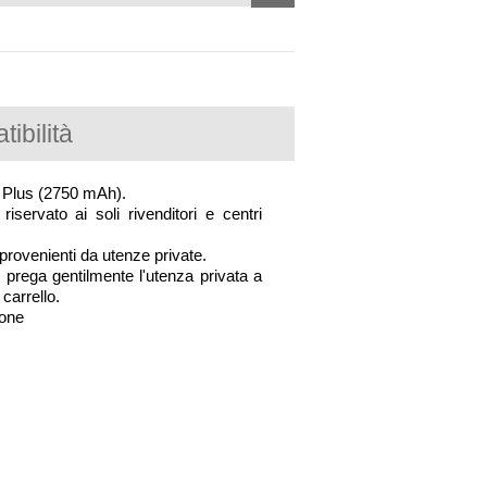
ibilità
s Plus (2750 mAh).
riservato ai soli rivenditori e centri
rovenienti da utenze private.
i prega gentilmente l'utenza privata a
 carrello.
ione