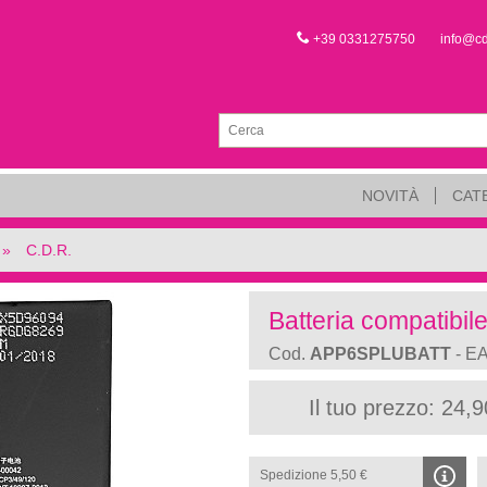
+39 0331275750
info@c
NOVITÀ
CAT
C.D.R.
Batteria compatibil
Cod.
APP6SPLUBATT
- E
Il tuo prezzo: 24,9
Spedizione 5,50 €