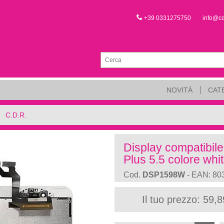
+39 0331275750
info@c
NOVITÀ
CAT
C.D.R.
Display compatibil
Plus 5.5 colore whi
Cod.
DSP1598W
- EAN: 80
Il tuo prezzo: 59,8