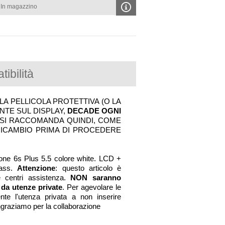
In magazzino
ibilità
 LA PELLICOLA PROTETTIVA (O LA
NTE SUL DISPLAY,
DECADE OGNI
 SI RACCOMANDA QUINDI, COME
 RICAMBIO PRIMA DI PROCEDERE
hone 6s Plus 5.5 colore white. LCD +
lass.
Attenzione
: questo articolo è
 e centri assistenza.
NON saranno
 da utenze private
. Per agevolare le
ente l'utenza privata a non inserire
ingraziamo per la collaborazione