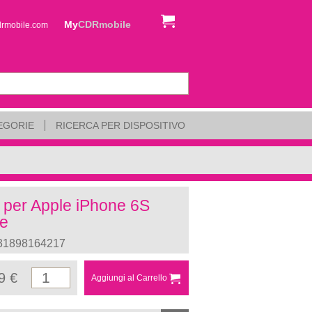
My
CDRmobile
drmobile.com
EGORIE
RICERCA PER DISPOSITIVO
e per Apple iPhone 6S
te
31898164217
9 €
Aggiungi al Carrello