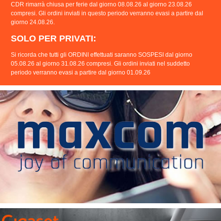
CDR rimarrà chiusa per ferie dal giorno 08.08.26 al giorno 23.08.26
compresi. Gli ordini inviati in questo periodo verranno evasi a partire dal
giorno 24.08.26.
SOLO PER PRIVATI:
Si ricorda che tutti gli ORDINI effettuati saranno SOSPESI dal giorno
05.08.26 al giorno 31.08.26 compresi. Gli ordini inviati nel suddetto
periodo verranno evasi a partire dal giorno 01.09.26