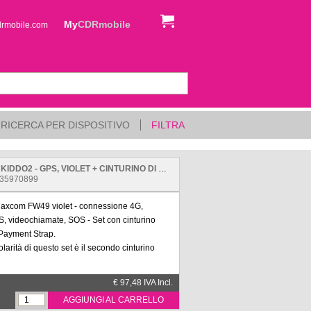
My
CDRmobile
drmobile.com
RICERCA PER DISPOSITIVO
FILTRA
SMARTWATCH 4G MAXCOM FW49 KIDDO2 - GPS, VIOLET + CINTURINO DI PAGAMENTO NFC
235970899
axcom FW49 violet - connessione 4G,
, videochiamate, SOS - Set con cinturino
ayment Strap.
olarità di questo set è il secondo cinturino
: Integra la tecnologia Maxcom Pay per
€ 97,48 IVA Incl.
 bambino di effettuare pagamenti senza
AGGIUNGI AL CARRELLO
za carta.