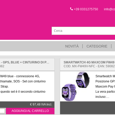
+39 0331275750
info@c
NOVITÀ
CATEGORIE
SMARTWATCH 4G MAXCOM FW49 KIDDO2 - GPS, BLUE + CINTURINO DI PAGAMENTO NFC
882
COD. MX-FW49V-NFC - EAN: 5908
W49 blue - connessione 4G,
Smartwatch M
hiamate, SOS - Set con cinturino
Posizione GPS
Strap.
Maxcom Pay P
i questo set è il secondo cinturino
La vera partic
incluso:
ra la tecnologia Maxcom Pay per
Pagamenti NFC
€ 97,48 IVA Incl.
 di effettuare pagamenti senza
consentire al
AGGIUNGI AL CARRELLO
contanti e sen