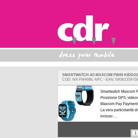
COD. MX-FW49BL-NFC - EAN: 5908235970
Smartwatch Maxcom F
Posizione GPS, videoc
Maxcom Pay Payment 
La vera particolarità d
incluso:
Pagamenti NFC: Integ
consentire al bambino
contanti e senza carta.