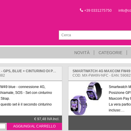
+39 0331275750
info@c
NOVITÀ
CATEGORIE
SMARTWATCH 4G MAXCOM FW49 KIDDO2 - GPS, BLUE + CINTURINO DI PAGAMENTO NFC
882
COD. MX-FW49V-NFC - EAN: 5908
W49 blue - connessione 4G,
Smartwatch M
hiamate, SOS - Set con cinturino
Posizione GPS
Strap.
Maxcom Pay P
i questo set è il secondo cinturino
La vera partic
incluso:
ra la tecnologia Maxcom Pay per
Pagamenti NFC
€ 97,48 IVA Incl.
 di effettuare pagamenti senza
consentire al
AGGIUNGI AL CARRELLO
contanti e sen