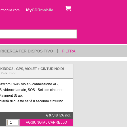
My
CDRmobile
drmobile.com
RICERCA PER DISPOSITIVO
FILTRA
SMARTWATCH 4G MAXCOM FW49 KIDDO2 - GPS, VIOLET + CINTURINO DI PAGAMENTO NFC
235970899
axcom FW49 violet - connessione 4G,
, videochiamate, SOS - Set con cinturino
ayment Strap.
olarità di questo set è il secondo cinturino
: Integra la tecnologia Maxcom Pay per
€ 97,48 IVA Incl.
 bambino di effettuare pagamenti senza
AGGIUNGI AL CARRELLO
za carta.