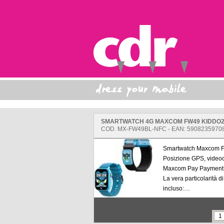
COD. MX-FW49BL-NFC - EAN: 5908235970
Smartwatch Maxcom F
Posizione GPS, videoc
Maxcom Pay Payment 
La vera particolarità d
incluso:
Pagamenti NFC: Integ
consentire al bambino
contanti e senza carta.