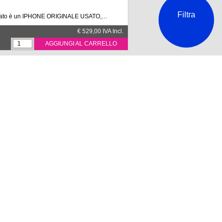
TICHE FISICHE
Filtra
rato è un IPHONE ORIGINALE USATO,
62.4 x 78.2 x 7.8 mm
icato e testato da aziende autorizzate
€ 529,00 IVA Incl.
 per questo servizio.
 mAh (ricarica rapida 25W)
AGGIUNGI AL CARRELLO
one è incluso:
ricarica bulk
AWEI HW-200325EP0 WHITE 65W BULK
1898221477
 Anno.
e da rete originale Huawei modello HW-
confezione industriale.
ype-C Max 65W
0V ~ 50/60Hz
): 5V/3A, 9V/3A, 12V/3A, 15V/3A,
ax. 65 W)
€ 29,89 IVA Incl.
o
AGGIUNGI AL CARRELLO
ti
O 4G 128+14GB ITALIA BLACK
93257
al sim Xiaomi Redmi A7 Pro 4G 128+4 GB