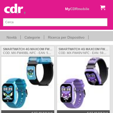
My
CDRmobile
Novità
Categorie
Ricerca per Dispositivo
SMARTWATCH 4G MAXCOM FW49 KIDDO2 - GPS, BLUE + CINTURINO DI PAGAMENTO NFC
SMARTWATCH 4G MAXCOM FW49 KIDDO2 - GPS, VIOLET + CINTURINO DI PAGAMENTO NFC
COD. MX-FW49BL-NFC - EAN: 5908235970882
COD. MX-FW49V-NFC - EAN: 5908235970899