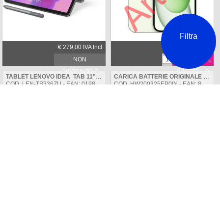
Filtra
€ 279,00 IVA Incl.
€ 529,00 IVA Incl.
NON
AGGIUNGI AL
DISPONIBILE
CARRELLO
TABLET LENOVO IDEA TAB 11" 8+128GB 5G ZAFM0112SE LUNA GREY INCLUSO LENOVO TAB PEN
CARICA BATTERIE ORIGINALE HUAWEI HW-200325EP0 WHITE 65W BULK
COD. LEN-TB336ZU - EAN: 0198157011519
COD. HW200325EP0IN - EAN: 8031898221477
€ 258,99 IVA Incl.
€ 29,89 IVA Incl.
NON
AGGIUNGI AL