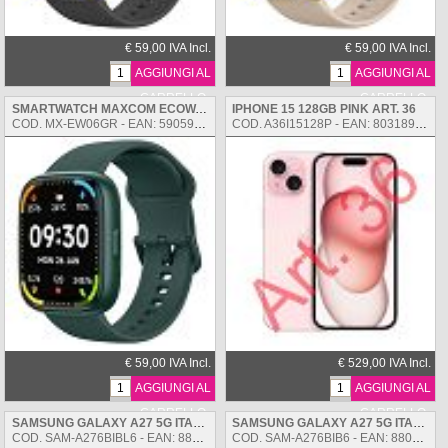
€ 59,00 IVA Incl.
€ 59,00 IVA Incl.
AGGIUNGI AL
AGGIUNGI AL
CARRELLO
CARRELLO
SMARTWATCH MAXCOM ECOWATCH 06 GREEN
IPHONE 15 128GB PINK ART. 36
COD. MX-EW06GR - EAN: 5905913006086
COD. A36I15128P - EAN: 8031898221460
€ 59,00 IVA Incl.
€ 529,00 IVA Incl.
AGGIUNGI AL
AGGIUNGI AL
CARRELLO
CARRELLO
SAMSUNG GALAXY A27 5G ITALIA BLUE 256 + 8 GB
SAMSUNG GALAXY A27 5G ITALIA BLACK 256 + 8 GB
COD. SAM-A276BIBL6 - EAN: 8806099353483
COD. SAM-A276BIB6 - EAN: 8806099353438