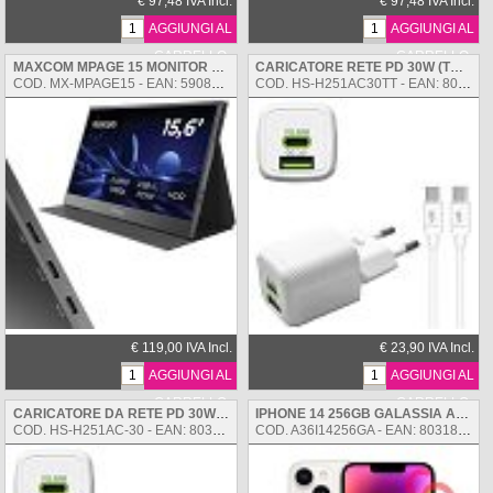
€ 97,48 IVA Incl.
€ 97,48 IVA Incl.
AGGIUNGI AL
AGGIUNGI AL
CARRELLO
CARRELLO
MAXCOM MPAGE 15 MONITOR PORTATILE DA 15,6 POLLICI CON CUSTODIA INTEGRATA
CARICATORE RETE PD 30W (TYPE-C PD 30W + USB 18W 3A) CON CAVO TYPEC - TYPEC 1M WHITE
COD. MX-MPAGE15 - EAN: 5908235970929
COD. HS-H251AC30TT - EAN: 8031898221309
€ 119,00 IVA Incl.
€ 23,90 IVA Incl.
AGGIUNGI AL
AGGIUNGI AL
CARRELLO
CARRELLO
CARICATORE DA RETE PD 30W GAN (TYPE-C PD FAST 30W + USB-A 18W 3A) WHITE
IPHONE 14 256GB GALASSIA ART. 36
COD. HS-H251AC-30 - EAN: 8031898220999
COD. A36I14256GA - EAN: 8031898216022