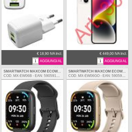
€ 18,90 IVA Incl.
€ 449,00 IVA Incl.
AGGIUNGI AL
AGGIUNGI AL
CARRELLO
CARRELLO
SMARTWATCH MAXCOM ECOWATCH 06 BLACK
SMARTWATCH MAXCOM ECOWATCH 06 GOLD
COD. MX-EW06B - EAN: 5905913006062
COD. MX-EW06GO - EAN: 5905913006079