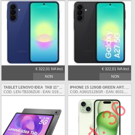
€ 322,01 IVA Incl.
€ 322,01 IVA Incl.
NON
NON
DISPONIBILE
DISPONIBILE
TABLET LENOVO IDEA TAB 11" 8+256GB 5G ZAFM0169SE LUNA GREY INCLUSO LENOVO TAB PEN
IPHONE 15 128GB GREEN ART. 36
COD. LEN-TB336ZU6 - EAN: 0198157011007
COD. A36I15128GR - EAN: 8031898218422