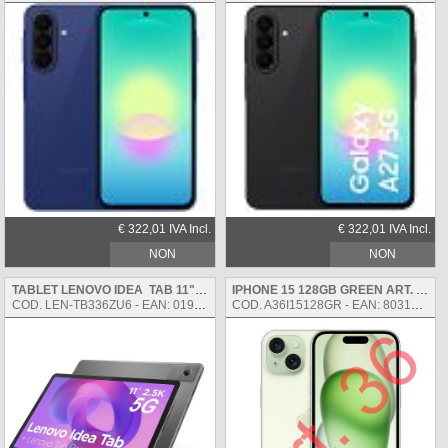
€ 322,01 IVA Incl.
€ 322,01 IVA Incl.
NON
NON
DISPONIBILE
DISPONIBILE
TABLET LENOVO IDEA TAB 11" 8+256GB 5G ZAFM0169SE LUNA GREY INCLUSO LENOVO TAB PEN
IPHONE 15 128GB GREEN ART. 36
COD. LEN-TB336ZU6 - EAN: 0198157011007
COD. A36I15128GR - EAN: 8031898218422