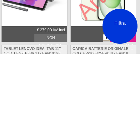
Filtra
€ 279,00 IVA Incl.
€ 529,00 IVA Incl.
NON
AGGIUNGI AL
DISPONIBILE
CARRELLO
TABLET LENOVO IDEA TAB 11" 8+128GB 5G ZAFM0112SE LUNA GREY INCLUSO LENOVO TAB PEN
CARICA BATTERIE ORIGINALE HUAWEI HW-200325EP0 WHITE 65W BULK
COD. LEN-TB336ZU - EAN: 0198157011519
COD. HW200325EP0IN - EAN: 8031898221477
€ 258,99 IVA Incl.
€ 29,89 IVA Incl.
NON
AGGIUNGI AL