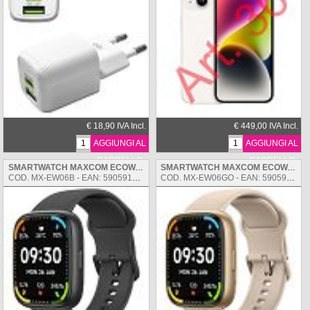
€ 18,90 IVA Incl.
€ 449,00 IVA Incl.
AGGIUNGI AL
AGGIUNGI AL
CARRELLO
CARRELLO
SMARTWATCH MAXCOM ECOWATCH 06 BLACK
SMARTWATCH MAXCOM ECOWATCH 06 GOLD
COD. MX-EW06B - EAN: 5905913006062
COD. MX-EW06GO - EAN: 5905913006079